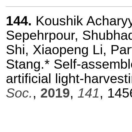
144.
Koushik Acharyy
Sepehrpour, Shubhad
Shi, Xiaopeng Li, Par
Stang.* Self-assemble
artificial light-harve
Soc.
,
2019
,
141
, 14